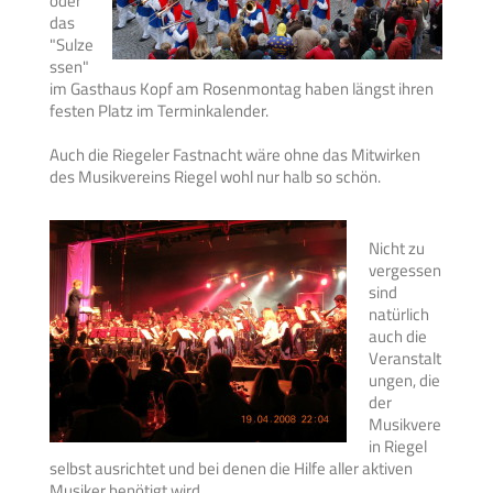
oder
das
"Sulze
ssen"
im Gasthaus Kopf am Rosenmontag haben längst ihren
festen Platz im Terminkalender.
Auch die Riegeler Fastnacht wäre ohne das Mitwirken
des Musikvereins Riegel wohl nur halb so schön.
Nicht zu
vergessen
sind
natürlich
auch die
Veranstalt
ungen, die
der
Musikvere
in Riegel
selbst ausrichtet und bei denen die Hilfe aller aktiven
Musiker benötigt wird.