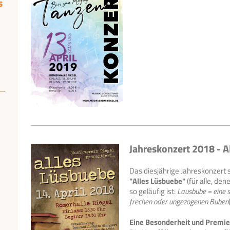
s
Jahreskonzert 2018 - A
Das diesjährige Jahreskonzert
"Alles Lüsbuebe"
(für alle, den
so geläufig ist:
Lausbube = eine s
frechen oder ungezogenen Buben
Eine Besonderheit und Premier